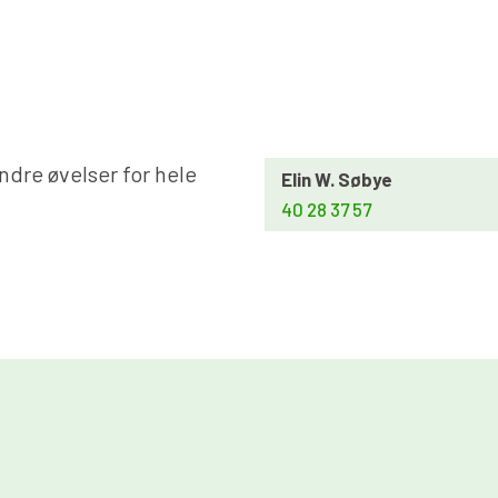
ndre øvelser for hele
Elin W. Søbye
40 28 37 57