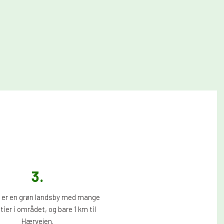
3.​
 er en grøn landsby med mange
tier i området, og bare 1 km til
Hærvejen.