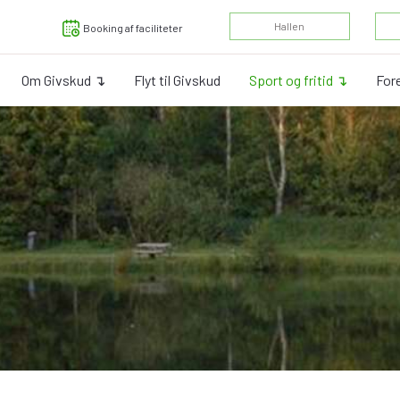
​Hallen
Booking af faciliteter
Om Givskud ↴
Flyt til Givskud
Sport og fritid ↴
Fore