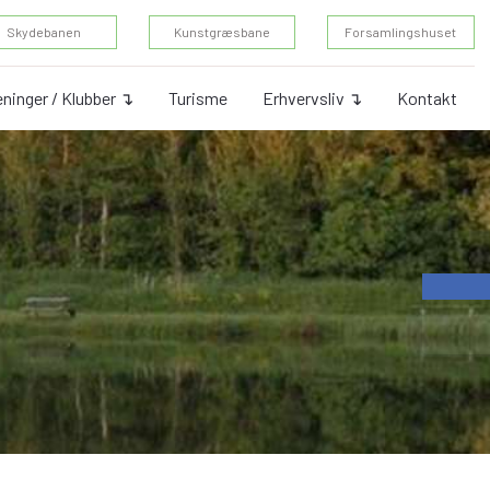
Skydebanen
Kunstgræsbane
Forsamlingshuset
ninger / Klubber ↴
Turisme
Erhvervsliv ↴
Kontakt