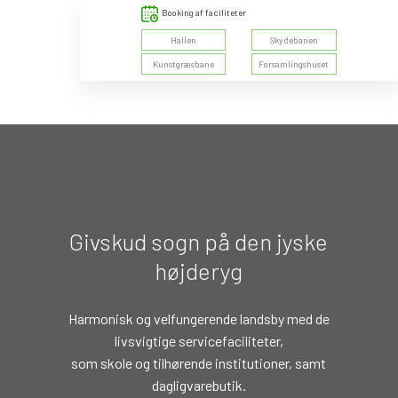
Booking af faciliteter
​Hallen
Skydebanen
Kunstgræsbane
Forsamlingshuset
Givskud sogn på den jyske
højderyg
Harmonisk og vel​fungerende landsby med de
livsvigtige servicefaciliteter,
​som skole og tilhørende institutioner, samt
dagligvarebutik.